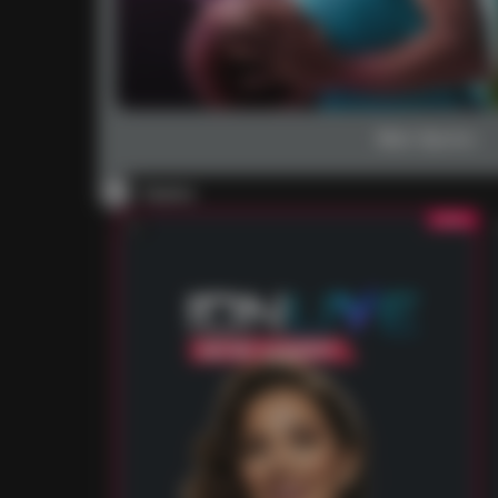
Main Sports+
Casino
53