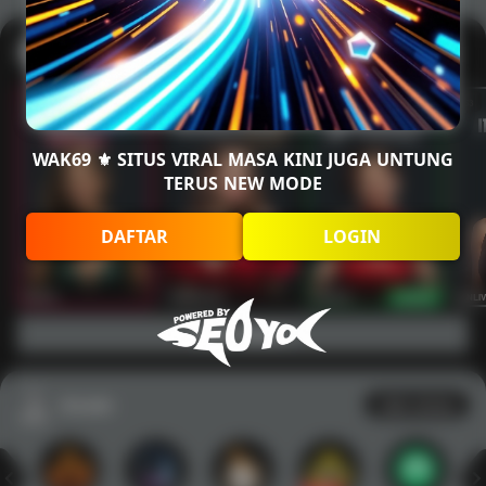
Casino
Lihat semua
53
201
267
53
WAK69 ⚜️ SITUS VIRAL MASA KINI JUGA UNTUNG
TERUS NEW MODE
DAFTAR
LOGIN
IDNLIVE
PragmaticPlay
Evolution
IDNLI
Main Casino
Arcade
Lihat semua