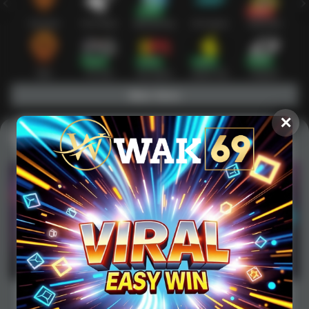
Exclusive
Fat Panda
Microgaming
5G Games
Askmeslot
New
PG Soft
Slot Mania
Nolimit City
Playtech
Main Slots
✕
Sports+
Poker
Main Sports+
Main Poker