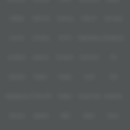
CMD368
NSOFT 88
TFGaming
IDNSLOT
Spin Royal
Level Up
Fat Panda
PG Soft
PragmaticPlay
Microgaming
Slot Mania
Habanero
5G Games
Nolimit City
TTG
Askmeslot
Playtech
PlayStar
Live22
CQ9
Spadegaming
PP 98% RTP
FastSpin
Penguin King
SimplePlay
Booming
Yggdrasil
GMW
BigPot
Reevo