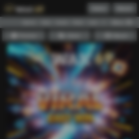
Daftar
Masuk
Menu
Beranda
Sports+
Slots
Casino
Poker
Lotto
Arcade
Fishing
Promosi
Daftar
Masuk