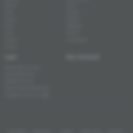
Sports+
Footer
Slots
Contact
Casino
Deposit
Poker
Withdraw
Lotto
Referral
Arcade
Leaderboard
Fishing
Legal
Stay Connected
Responsible Gaming
Syarat &Ketentuan
Kebijakan Privasi
Referral Syarat &Ketentuan
Pengaduan Konsumen
Partner
IDNPOKER
IDNArcade
UboBet
SABA Sports
SBOBET