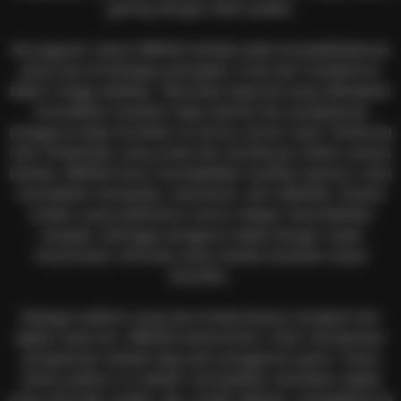
gaming dengan lebih praktis.
Keunggulan utama WAK69 terletak pada kompatibilitasnya
yang luas di berbagai perangkat, mulai dari smartphone,
tablet, hingga desktop. Teknologi responsif yang diterapkan
memastikan tampilan tetap optimal dan pengalaman
pengguna tetap konsisten di semua ukuran layar. Didukung
oleh infrastruktur yang andal dan pembaruan sistem secara
berkala, WAK69 terus meningkatkan kualitas layanan untuk
memastikan kecepatan, keamanan, dan stabilitas. Desain
modern yang sederhana namun elegan memudahkan
navigasi, sehingga pengguna dapat dengan cepat
menemukan informasi yang mereka butuhkan tanpa
kesulitan.
Sebagai platform yang terus berkembang mengikuti tren
digital masa kini, WAK69 berkomitmen untuk memberikan
pengalaman terbaik bagi para penggemar game. Fokus
utama platform ini adalah menciptakan ekosistem digital
yang informatif, praktis, dan mudah diakses, menjadikannya