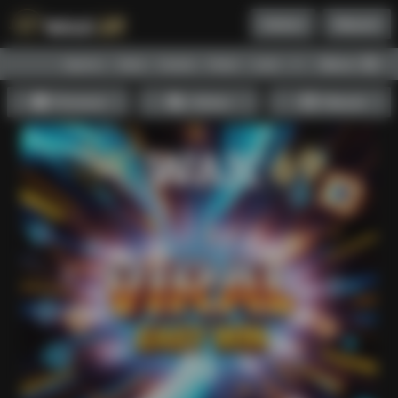
Daftar
Masuk
Menu
Beranda
Sports+
Slots
Casino
Poker
Lotto
Arcade
Fishing
Promosi
Daftar
Masuk