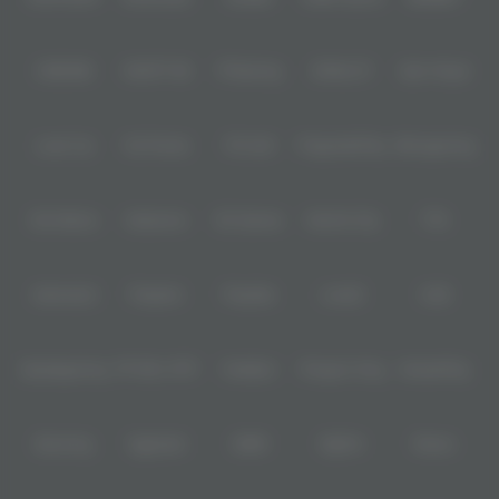
CMD368
NSOFT 88
TFGaming
IDNSLOT
Spin Royal
Level Up
Fat Panda
PG Soft
PragmaticPlay
Microgaming
Slot Mania
Habanero
5G Games
Nolimit City
TTG
Askmeslot
Playtech
PlayStar
Live22
CQ9
Spadegaming
PP 98% RTP
FastSpin
Penguin King
SimplePlay
Booming
Yggdrasil
GMW
BigPot
Reevo