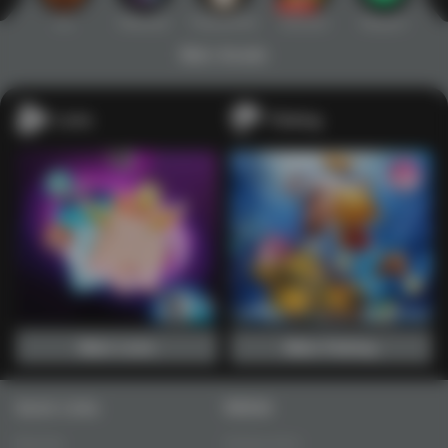
Hot
IDNArcade
PragmaticPlay
Askmeslot
Minigame
Mi
Main Arcade
Lotto
Fishing
Main Lotto
Main Fishing
Quick Links
WAK69
Beranda
Tentang Kami