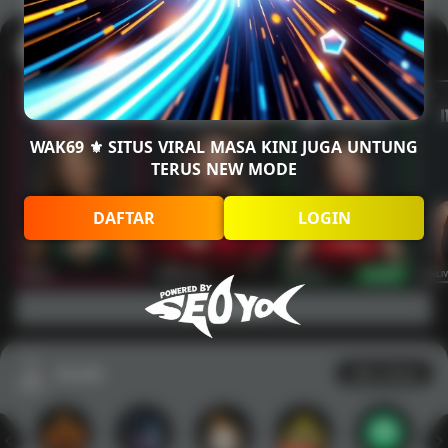
Casino
Lihat semua
53
201
267
53
WAK69 ⚜️ SITUS VIRAL MASA KINI JUGA UNTUNG
TERUS NEW MODE
DAFTAR
LOGIN
IDNLIVE
PragmaticPlay
Evolution
IDNLI
Main Casino
Arcade
Lihat semua