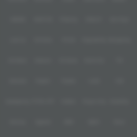
CMD368
NSOFT 88
TFGaming
IDNSLOT
Spin Royal
Level Up
Fat Panda
PG Soft
PragmaticPlay
Microgaming
Slot Mania
Habanero
5G Games
Nolimit City
TTG
Askmeslot
Playtech
PlayStar
Live22
CQ9
Spadegaming
PP 98% RTP
FastSpin
Penguin King
SimplePlay
Booming
Yggdrasil
GMW
BigPot
Reevo